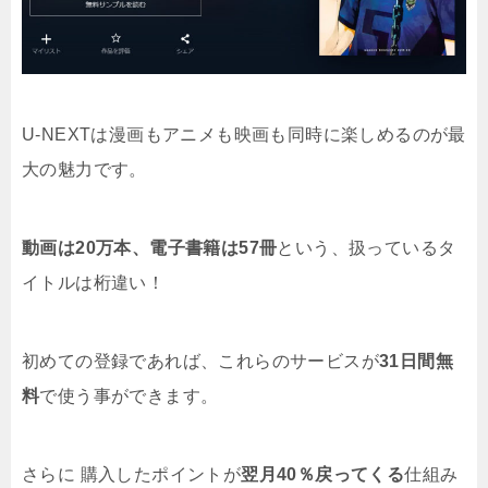
U-NEXTは漫画もアニメも映画も同時に楽しめるのが最
大の魅力です。
動画は20万本、電子書籍は57冊
という、扱っているタ
イトルは桁違い！
初めての登録であれば、これらのサービスが
31日間無
料
で使う事ができます。
さらに 購入したポイントが
翌月40％戻ってくる
仕組み