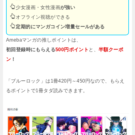
少女漫画・女性漫画
が強い
オフライン視聴ができる
定期的にマンガコイン増量セールがある
Amebaマンガの推しポイントは、
初回登録時にもらえる
500円ポイント
と、
半額クーポ
ン
！
「ブルーロック」は1冊420円～450円なので、もらえ
るポイントで1冊タダ読みできます。