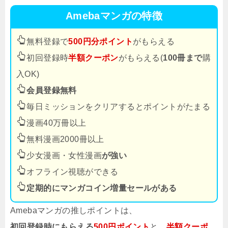
Amebaマンガの特徴
無料登録で
500円分ポイント
がもらえる
初回登録時
半額クーポン
がもらえる(
100冊まで
購
入OK)
会員登録無料
毎日ミッションをクリアするとポイントがたまる
漫画40万冊以上
無料漫画2000冊以上
少女漫画・女性漫画
が強い
オフライン視聴ができる
定期的にマンガコイン増量セールがある
Amebaマンガの推しポイントは、
初回登録時にもらえる
500円ポイント
と、
半額クーポ