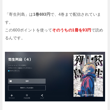
「寄生列島」は
1巻693円
で、4巻まで配信されていま
す。
この600ポイントを使って
そのうちの1冊を93円
で読め
るんです。