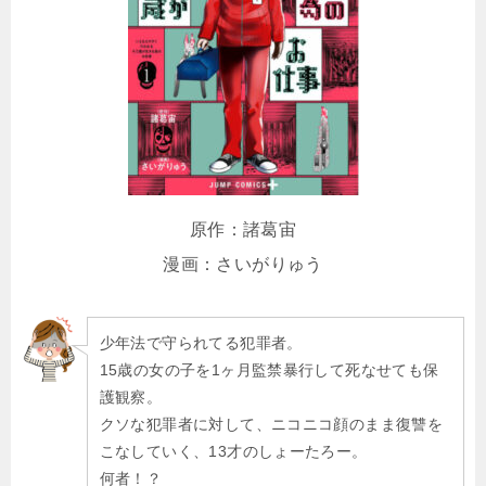
原作：諸葛宙
漫画：さいがりゅう
少年法で守られてる犯罪者。
15歳の女の子を1ヶ月監禁暴行して死なせても保
護観察。
クソな犯罪者に対して、ニコニコ顔のまま復讐を
こなしていく、13才のしょーたろー。
何者！？