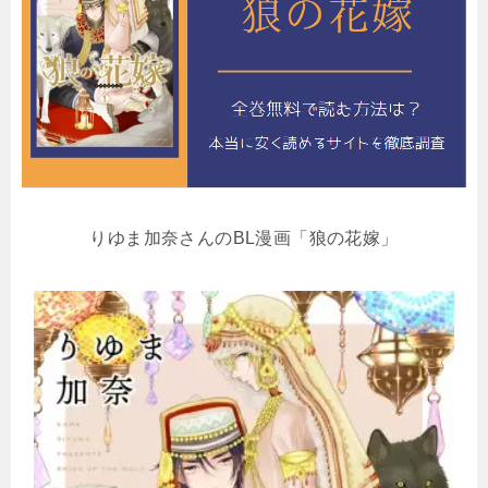
りゆま加奈さんのBL漫画「狼の花嫁」