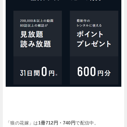
「狼の花嫁」は
1冊712円・740
円
で配信中。