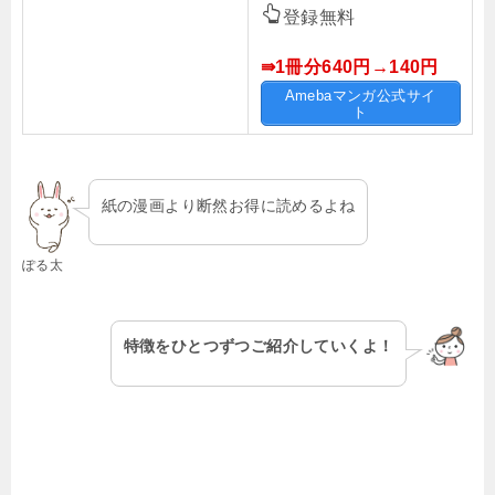
登録無料
⇛1冊分640円→140円
Amebaマンガ公式サイ
ト
紙の漫画より断然お得に読めるよね
ぽる太
特徴をひとつずつご紹介していくよ！