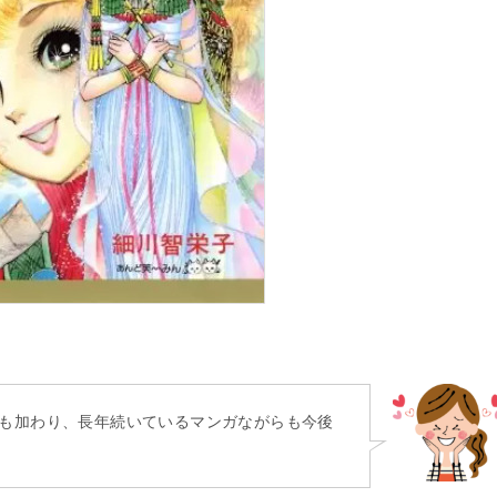
も加わり、長年続いているマンガながらも今後