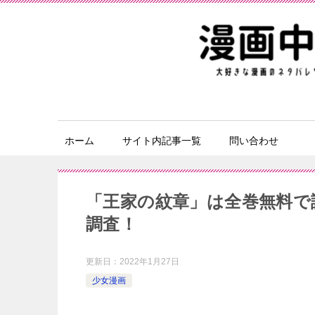
ホーム
サイト内記事一覧
問い合わせ
「王家の紋章」は全巻無料で
調査！
更新日：
2022年1月27日
少女漫画