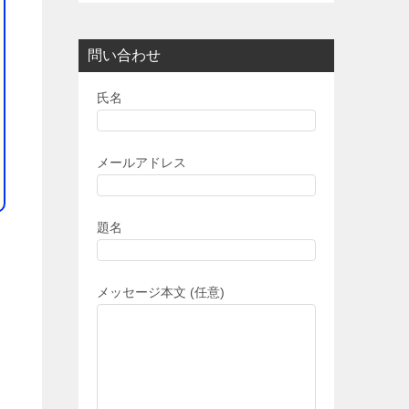
問い合わせ
氏名
メールアドレス
題名
メッセージ本文 (任意)