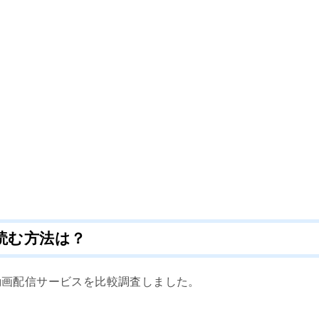
読む方法は？
動画配信サービスを比較調査しました。