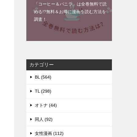
「コーヒー＆バニラ」は全巻無料で読
める!?無料＆お得に漫画を読む⽅法を
調査！
カテゴリー
BL (564)
TL (298)
オトナ (44)
同人 (92)
女性漫画 (112)