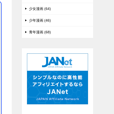
少女漫画 (64)
少年漫画 (46)
青年漫画 (68)