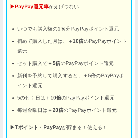
▶PayPay還元率
がえげつない
いつでも購入額の
1％
分PayPayポイント還元
初めて購入した月は、
＋10倍
のPayPayポイント
還元
セット購入で
＋5倍
のPayPayポイント還元
新刊を予約して購入すると、
＋5倍
のPayPayポ
イント還元
5の付く日は
＋10倍
のPayPayポイント還元
毎週金曜日は
＋20倍
のPayPayポイント還元
▶Tポイント・PayPay
が貯まる！使える！