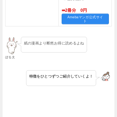
⇛2冊分 0円
Amebaマンガ公式サイ
ト
紙の漫画より断然お得に読めるよね
ぽる太
特徴をひとつずつご紹介していくよ！