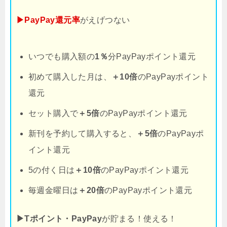
▶PayPay還元率
がえげつない
いつでも購入額の
1％
分PayPayポイント還元
初めて購入した月は、
＋10倍
のPayPayポイント
還元
セット購入で
＋5倍
のPayPayポイント還元
新刊を予約して購入すると、
＋5倍
のPayPayポ
イント還元
5の付く日は
＋10倍
のPayPayポイント還元
毎週金曜日は
＋20倍
のPayPayポイント還元
▶Tポイント・PayPay
が貯まる！使える！