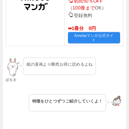
初回50％OFF
（
100冊まで
OK）
登録無料
⇛1冊分 0円
Amebaマンガ公式サイ
ト
紙の漫画より断然お得に読めるよね
ぽる太
特徴をひとつずつご紹介していくよ！