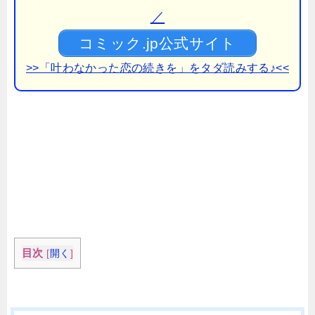
／
コミック.jp公式サイト
>>「叶わなかった恋の続きを」をタダ読みする♪<<
目次
[
開く
]