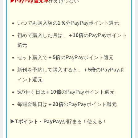
▶PayPay還元率
がえげつない
いつでも購入額の
1％
分PayPayポイント還元
初めて購入した月は、
＋10倍
のPayPayポイント
還元
セット購入で
＋5倍
のPayPayポイント還元
新刊を予約して購入すると、
＋5倍
のPayPayポ
イント還元
5の付く日は
＋10倍
のPayPayポイント還元
毎週金曜日は
＋20倍
のPayPayポイント還元
▶Tポイント・PayPay
が貯まる！使える！