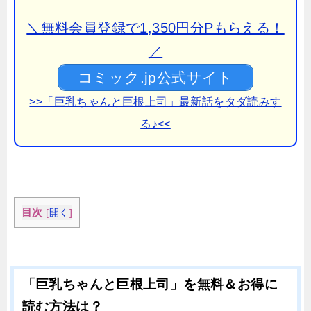
＼無料会員登録で1,350円分Pもらえる！
／
コミック.jp公式サイト
>>「巨乳ちゃんと巨根上司」最新話をタダ読みす
る♪<<
目次
[
開く
]
「巨乳ちゃんと巨根上司」を無料＆お得に
読む方法は？