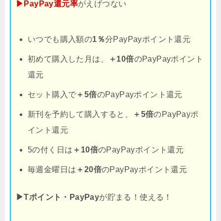
▶PayPay還元率
がえげつない
いつでも購入額の
1％
分PayPayポイント還元
初めて購入した月は、
＋10倍
のPayPayポイント
還元
セット購入で
＋5倍
のPayPayポイント還元
新刊を予約して購入すると、
＋5倍
のPayPayポ
イント還元
5の付く日は
＋10倍
のPayPayポイント還元
毎週金曜日は
＋20倍
のPayPayポイント還元
▶Tポイント・PayPay
が貯まる！使える！