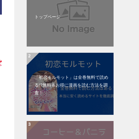
トップページ
「初恋モルモット」は全巻無料で読め
る!?無料＆お得に漫画を読む⽅法を調
査！