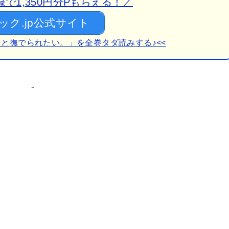
で1,350円分Pもらえる！／
ック.jp公式サイト
っと撫でられたい。」を全巻タダ読みする♪<<