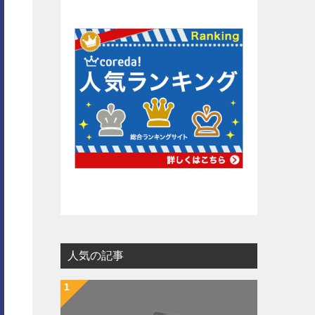
人気の記事