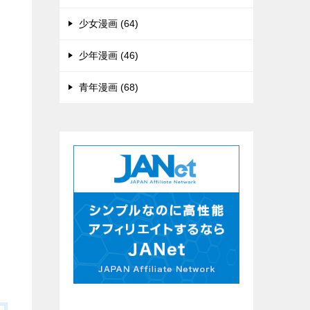
少女漫画 (64)
少年漫画 (46)
青年漫画 (68)