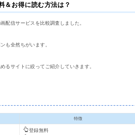
料＆お得に読む方法は？
動画配信サービスを比較調査しました。
ポンも全然ちがいます。
読めるサイトに絞ってご紹介していきます。
特徴
登録無料