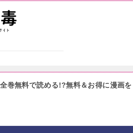
全巻無料で読める!?無料＆お得に漫画を