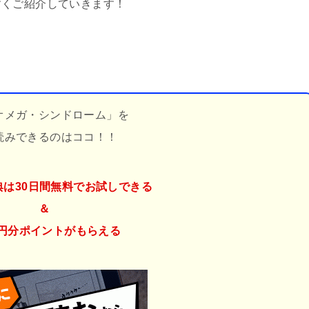
すくご紹介していきます！
オメガ・シンドローム」を
読みできるのはココ！！
典は30日間無料でお試しできる
＆
50円分ポイント
がもらえる