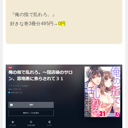
『俺の指で乱れろ。』
好きな巻3冊分495円→
0円