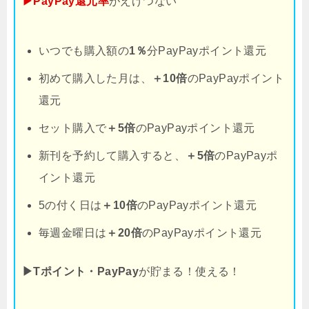
▶PayPay還元率
がえげつない
いつでも購入額の
1％
分PayPayポイント還元
初めて購入した月は、
＋10倍
のPayPayポイント
還元
セット購入で
＋5倍
のPayPayポイント還元
新刊を予約して購入すると、
＋5倍
のPayPayポ
イント還元
5の付く日は
＋10倍
のPayPayポイント還元
毎週金曜日は
＋20倍
のPayPayポイント還元
▶Tポイント・PayPay
が貯まる！使える！