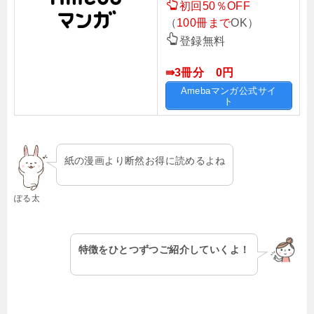
初回50％OFF
（
100冊まで
OK）
登録無料
⇛3冊分 0円
Amebaマンガ公式サイ
ト
紙の漫画より断然お得に読めるよね
ぽる太
特徴をひとつずつご紹介していくよ！