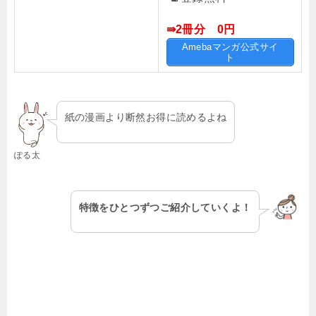
⇛2冊分 0円
Amebaマンガ公式サイ
ト
紙の漫画より断然お得に読めるよね
ぽる太
特徴をひとつずつご紹介していくよ！