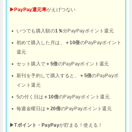
▶PayPay還元率
がえげつない
いつでも購入額の
1％
分PayPayポイント還元
初めて購入した月は、
＋10倍
のPayPayポイント
還元
セット購入で
＋5倍
のPayPayポイント還元
新刊を予約して購入すると、
＋5倍
のPayPayポ
イント還元
5の付く日は
＋10倍
のPayPayポイント還元
毎週金曜日は
＋20倍
のPayPayポイント還元
▶Tポイント・PayPay
が貯まる！使える！