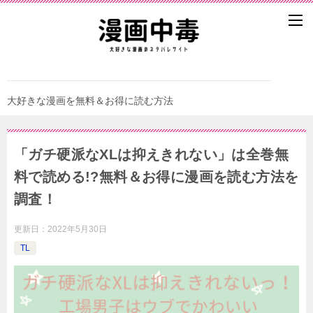
大好きな漫画を無料＆お得に読む方法
「ガチ硬派なXLは抑えきれない」は全巻無
料で読める!?無料＆お得に漫画を読む⽅法を
調査！
更新日：
2022年5月30日
TL