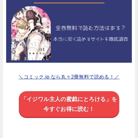
＼コミック.jp なら丸々2冊無料で読める！／
「イジワル主人の蜜戯にとろける」を
今すぐお得に読む！