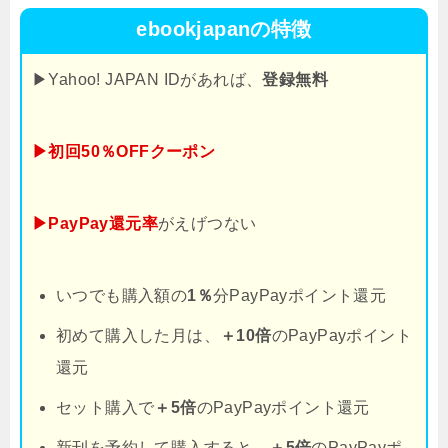
ebookjapanの特徴
▶Yahoo! JAPAN IDがあれば、
登録無料
▶初回50％OFFクーポン
▶PayPay還元率
がえげつない
いつでも購入額の
1％
分PayPayポイント還元
初めて購入した月は、
＋10倍
のPayPayポイント
還元
セット購入で
＋5倍
のPayPayポイント還元
新刊を予約して購入すると、
＋5倍
のPayPayポ