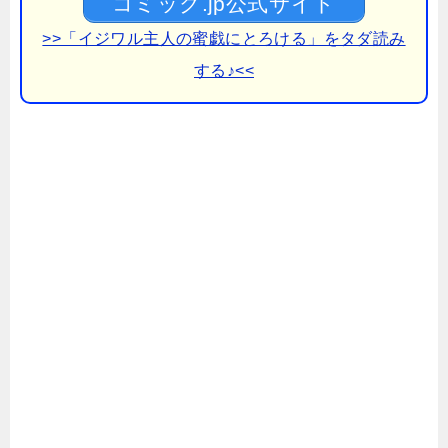
コミック.jp公式サイト
>>「イジワル主人の蜜戯にとろける」をタダ読み
する♪<<