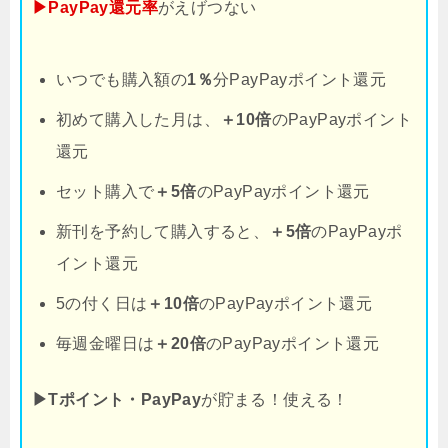
▶PayPay還元率
がえげつない
いつでも購入額の
1％
分PayPayポイント還元
初めて購入した月は、
＋10倍
のPayPayポイント
還元
セット購入で
＋5倍
のPayPayポイント還元
新刊を予約して購入すると、
＋5倍
のPayPayポ
イント還元
5の付く日は
＋10倍
のPayPayポイント還元
毎週金曜日は
＋20倍
のPayPayポイント還元
▶Tポイント・PayPay
が貯まる！使える！