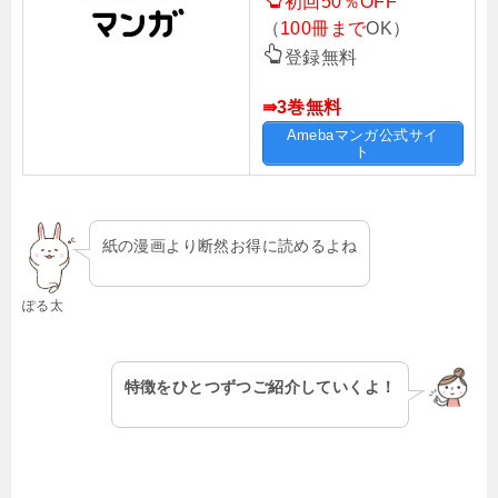
初回50％OFF
（
100冊まで
OK）
登録無料
⇛3巻無料
Amebaマンガ公式サイ
ト
紙の漫画より断然お得に読めるよね
ぽる太
特徴をひとつずつご紹介していくよ！