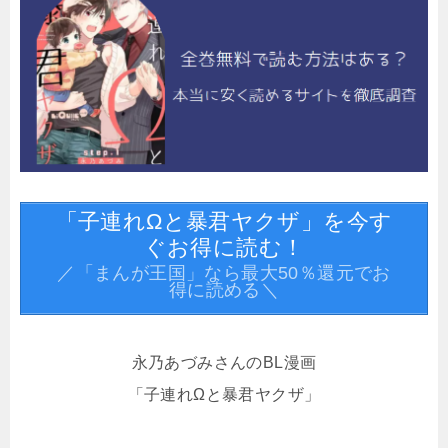
「子連れΩと暴君ヤクザ」を今す
ぐお得に読む！
／「まんが王国」なら最大50％還元でお
得に読める＼
永乃あづみさんのBL漫画
「子連れΩと暴君ヤクザ」