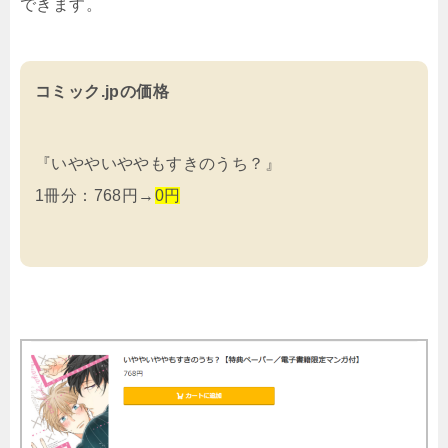
できます。
コミック.jpの価格
『いややいややもすきのうち？』
1冊分：768円→
0円