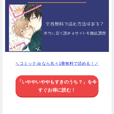
＼コミック.jp なら丸々1冊無料で読める！／
「いややいややもすきのうち？」を今
すぐお得に読む！