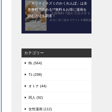
「キツネとネズミのかくれんぼ」は全
巻無料で読める!?無料＆お得に漫画を
読む⽅法を調査！
カテゴリー
BL (564)
TL (298)
オトナ (44)
同人 (92)
女性漫画 (112)