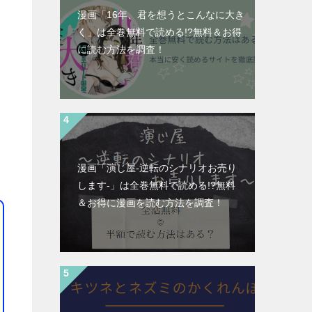
漫画「16年、君を想うとこんなに大き
く」は全巻無料で読める!?無料＆お得
に読む⽅法を調査！
漫画「演じ屋-逆転のシナリオお売り
します-」は全巻無料で読める!?無料
＆お得に漫画を読む⽅法を調査！