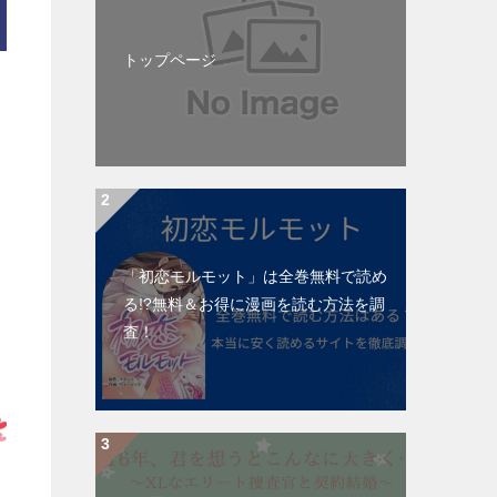
トップページ
「初恋モルモット」は全巻無料で読め
る!?無料＆お得に漫画を読む⽅法を調
査！