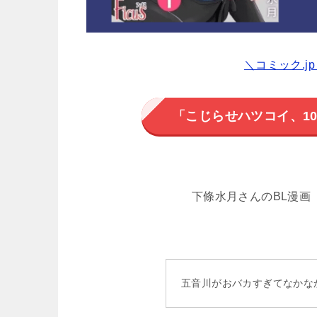
＼コミック.j
「こじらせハツコイ、1
下條水月さんのBL漫画
五音川がおバカすぎてなかな