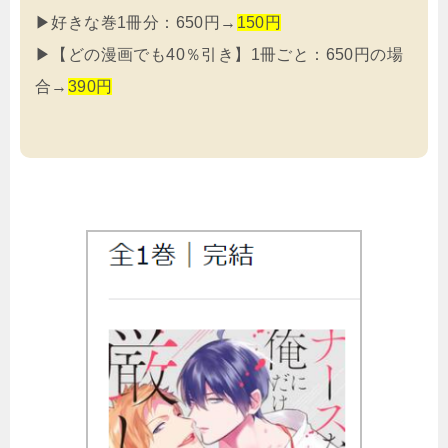
▶好きな巻1冊分：650円→
150円
▶【どの漫画でも40％引き】1冊ごと：650円の場
合→
390
円