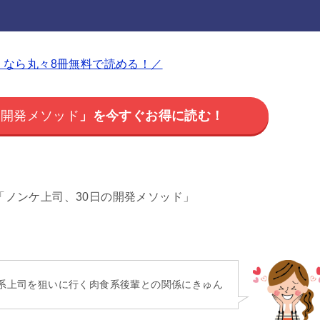
p なら丸々8冊無料で読める！／
の開発メソッド
」を今すぐお得に読む！
「
ノンケ上司、30日の開発メソッド
」
系上司を狙いに行く肉食系後輩との関係にきゅん