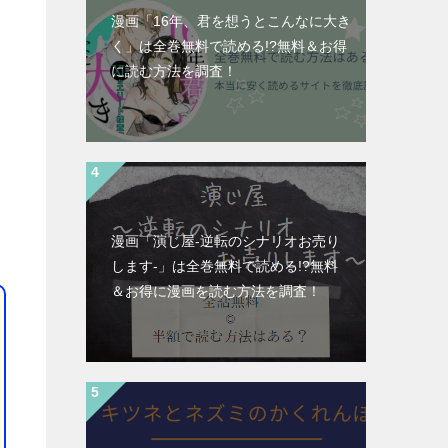
漫画「16年、君を想うとこんなに大き
く」は全巻無料で読める!?無料＆お得
に読む⽅法を調査！
漫画「演じ屋-逆転のシナリオお売り
します-」は全巻無料で読める!?無料
＆お得に漫画を読む⽅法を調査！