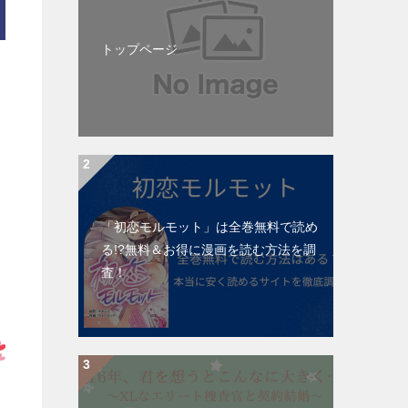
トップページ
「初恋モルモット」は全巻無料で読め
る!?無料＆お得に漫画を読む⽅法を調
査！