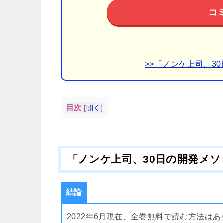
コ
>>「ノンケ上司、3
目次
[
開く
]
「ノンケ上司、30日の開発メ
結論
2022年6月現在、全巻無料で読む方法は