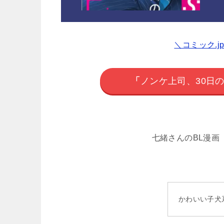
＼コミック.j
「
ノンケ上司、30日
七緒さんのBL漫画
かわいい子犬