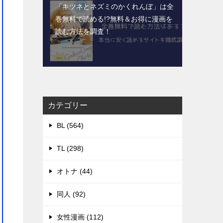
「キツネとネズミのかくれんぼ」は全
巻無料で読める!?無料＆お得に漫画を
読む⽅法を調査！
カテゴリー
BL (564)
TL (298)
オトナ (44)
同人 (92)
女性漫画 (112)