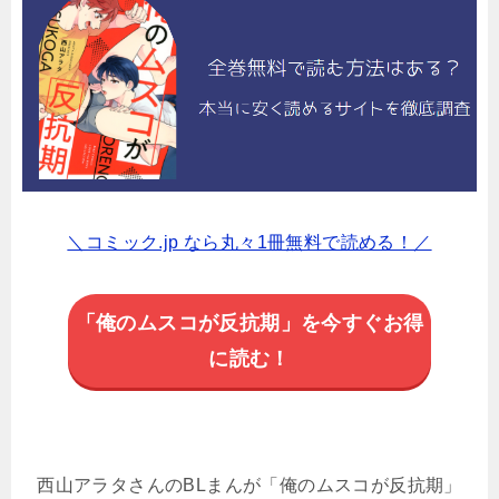
＼コミック.jp なら丸々1冊無料で読める！／
「俺のムスコが反抗期」を今すぐお得
に読む！
西山アラタさんのBLまんが「俺のムスコが反抗期」