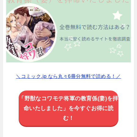
＼コミック.jp なら丸々6冊分無料で読める！／
「野獣なコワモテ将軍の教育係(妻)を拝
命いたしました」を今すぐお得に読
む！