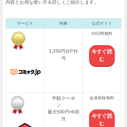
内容とお得な使い方を詳しくご紹介します。
サービス
特典
公式サイト
30日間無料
1,350円分P付
今すぐ読
与
む
会員登録無料
半額クーポ
ン
最大500円×6回
今すぐ読
分
む