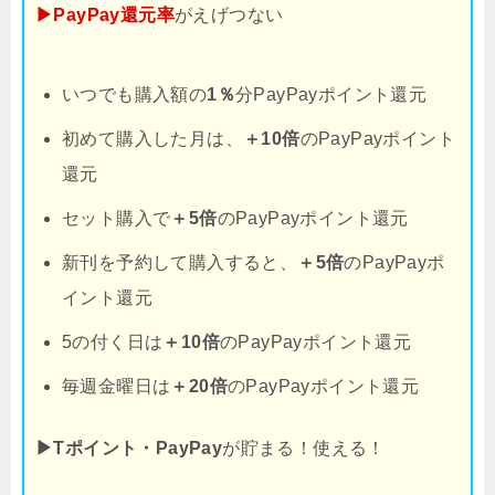
▶PayPay還元率
がえげつない
いつでも購入額の
1％
分PayPayポイント還元
初めて購入した月は、
＋10倍
のPayPayポイント
還元
セット購入で
＋5倍
のPayPayポイント還元
新刊を予約して購入すると、
＋5倍
のPayPayポ
イント還元
5の付く日は
＋10倍
のPayPayポイント還元
毎週金曜日は
＋20倍
のPayPayポイント還元
▶Tポイント・PayPay
が貯まる！使える！