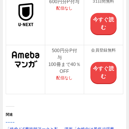
31日間無料
600円分P付与
配信なし
今すぐ読
む
会員登録無料
500円分P付
与
100冊まで40％
今すぐ読
OFF
む
配信なし
関連
「絶倫ドS魔術師アークと私
漫画「女性向け風俗で淫魔