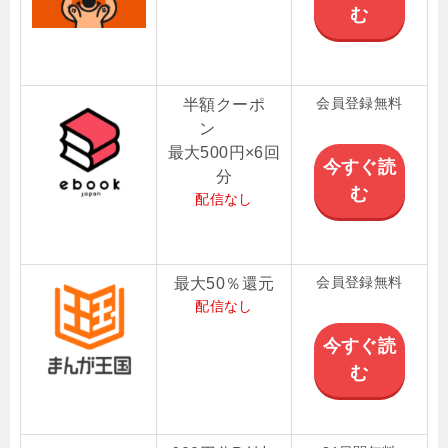
む
会員登録無料
半額クーポ
ン
最大500円×6回
今すぐ読
分
む
配信なし
会員登録無料
最大50％還元
配信なし
今すぐ読
む