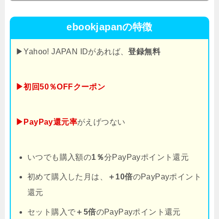
ebookjapanの特徴
▶Yahoo! JAPAN IDがあれば、
登録無料
▶初回50％OFFクーポン
▶PayPay還元率
がえげつない
いつでも購入額の
1％
分PayPayポイント還元
初めて購入した月は、
＋10倍
のPayPayポイント
還元
セット購入で
＋5倍
のPayPayポイント還元