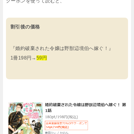
クーポンを使って読むと、
割引後の価格
『婚約破棄された令嬢は野獣辺境伯へ嫁ぐ！』
1冊198円→
59円