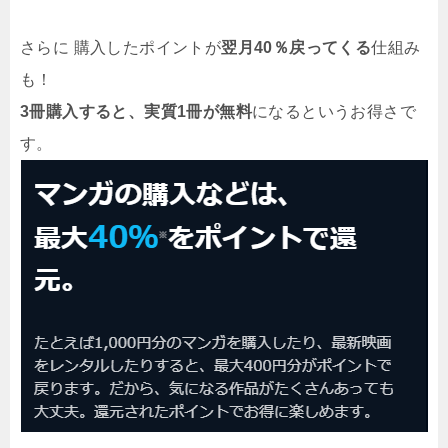
さらに 購入したポイントが
翌月40％戻ってくる
仕組み
も！
3冊購入すると、実質1冊が無料
になるというお得さで
す。