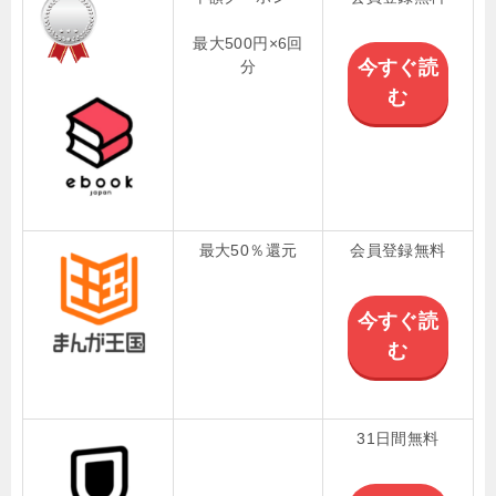
最大500円×6回
今すぐ読
分
む
最大50％還元
会員登録無料
今すぐ読
む
31日間無料