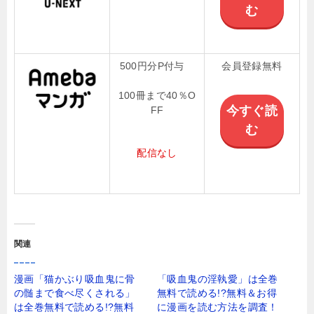
む
500円分P付与
会員登録無料
100冊まで40％O
今すぐ読
FF
む
配信なし
関連
漫画「猫かぶり吸血鬼に骨
「吸血鬼の淫執愛」は全巻
の髄まで食べ尽くされる」
無料で読める!?無料＆お得
は全巻無料で読める!?無料
に漫画を読む⽅法を調査！