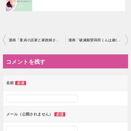
投
漫画「童貞小説家と家政婦さん」は全巻無料で読める!?無料＆お得に読めるサイト・アプリを調査！
漫画「破滅願望蒔田くんは赦(ゆる)されたい」は全巻無料で読める!?無料＆お得に読めるサイト・アプリを調査！
稿
ナ
コメントを残す
ビ
ゲ
名前
必須
ー
シ
ョ
ン
メール（公開されません）
必須