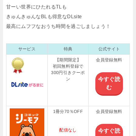
甘ーい世界にひたれるTLも
きゅんきゅんなBLも得意なDLsite
最高にムフフなおうち時間を過ごしましょう！
サービス
特典
公式サイト
【期間限定】
会員登録無料
初回無料登録で
300円引きクーポ
今すぐ読
ン
む
1冊分70％OFF
会員登録無料
配信なし
今すぐ読