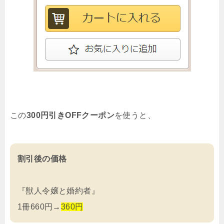
この
300円引きOFFクーポン
を使うと、
割引後の価格
『獣人令嬢と婚約者』
1冊660円→
360円