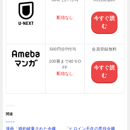
配信なし
今すぐ読
む
500円分P付与
会員登録無料
100冊まで40％O
今すぐ読
FF
配信なし
む
関連
漫画「婚約破棄された令嬢
「ヒロイン不在の悪役令嬢