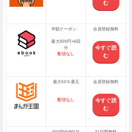
む
半額クーポン
会員登録無料
最大500円×6回
今すぐ読
分
配信なし
む
最大50％還元
会員登録無料
配信なし
今すぐ読
む
600円分P付与
31日間無料