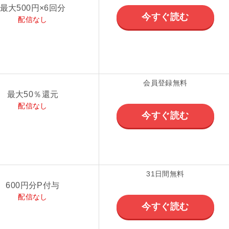
最大500円×6回分
今すぐ読む
配信なし
会員登録無料
最大50％還元
配信なし
今すぐ読む
31日間無料
600円分P付与
配信なし
今すぐ読む