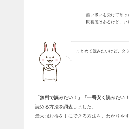
酷い扱いを受けて育っ
既視感はあるけど、い
まとめて読みたいけど、タ
「無料で読みたい！」「一番安く読みたい
読める方法を調査しました。
最大限お得を手にできる方法を、わかりや