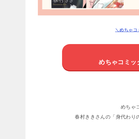
＼めちゃコ
めちゃコミッ
めちゃ
春村ききさんの「身代わり