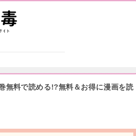
巻無料で読める!?無料＆お得に漫画を読