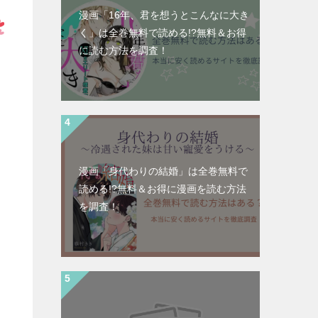
漫画「16年、君を想うとこんなに大き
く」は全巻無料で読める!?無料＆お得
に読む⽅法を調査！
漫画「身代わりの結婚」は全巻無料で
読める!?無料＆お得に漫画を読む⽅法
を調査！