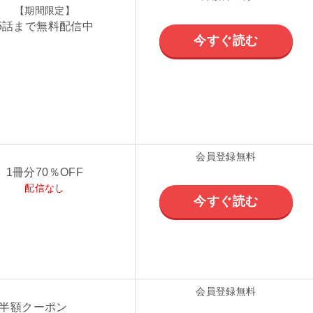
【期間限定】
5話まで無料配信中
今すぐ読む
会員登録無料
1冊分70％OFF
配信なし
今すぐ読む
会員登録無料
半額クーポン