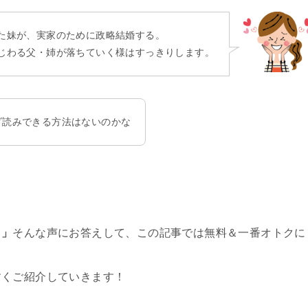
た妹が、実家のために政略結婚する。
じわる父・姉が落ちていく様はすっきりします。
ダ読みできる方法はないのかな
！」
そんな声にお答えして、この記事では無料＆一番オトクに
すくご紹介していきます！