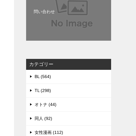
問い合わせ
カテゴリー
BL (564)
TL (298)
オトナ (44)
同人 (92)
女性漫画 (112)