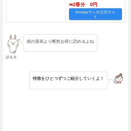
⇛2冊分 0円
Amebaマンガ公式サイ
ト
紙の漫画より断然お得に読めるよね
ぽる太
特徴をひとつずつご紹介していくよ！