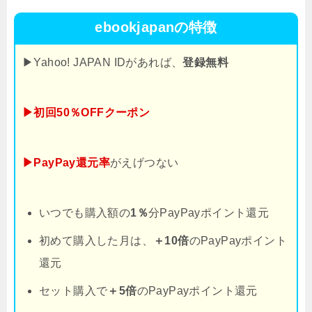
ebookjapanの特徴
▶Yahoo! JAPAN IDがあれば、
登録無料
▶初回50％OFFクーポン
▶PayPay還元率
がえげつない
いつでも購入額の
1％
分PayPayポイント還元
初めて購入した月は、
＋10倍
のPayPayポイント
還元
セット購入で
＋5倍
のPayPayポイント還元