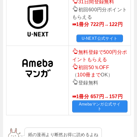
31日間登録無料
初回600円分ポイント
もらえる
⇛1冊分 722円→122円
U-NEXT公式サイト
無料登録で500円分ポ
イントもらえる
初回50％OFF
（
100冊まで
OK）
登録無料
⇛1冊分 657円→157
円
Amebaマンガ公式サイ
ト
紙の漫画より断然お得に読めるよね