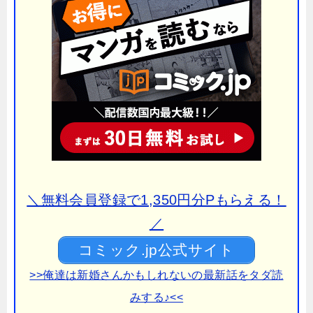
＼無料会員登録で1,350円分Pもらえる！
／
コミック.jp公式サイト
>>俺達は新婚さんかもしれないの最新話をタダ読
みする♪<<