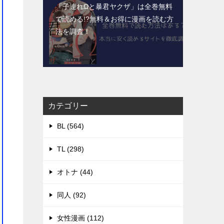
「子連れΩと暴君ヤクザ」は全巻無料
で読める!?無料＆お得に漫画を読む⽅
法を調査！
カテゴリー
BL (564)
TL (298)
オトナ (44)
同人 (92)
女性漫画 (112)