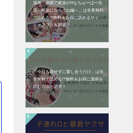
漫画「催眠で家族がHなちゅーばー生
活～家族になろうね編～」は全巻無料
で読める!?無料＆お得に読めるサイ
ト・アプリを調査！
「今日も殺せずに愛し合うだけ」は全
巻無料で読める!?無料＆お得に漫画を
読む⽅法を調査！