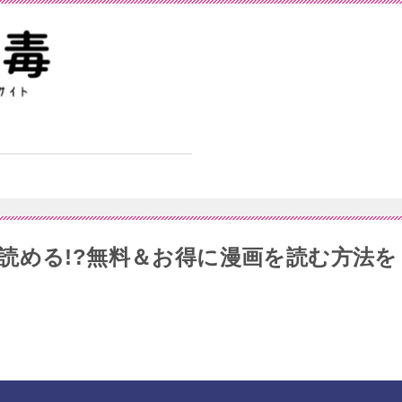
読める!?無料＆お得に漫画を読む⽅法を