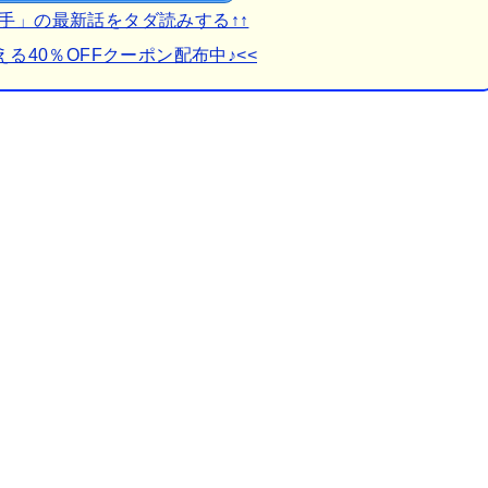
の手」の最新話をタダ読みする↑↑
える40％OFFクーポン配布中♪<<