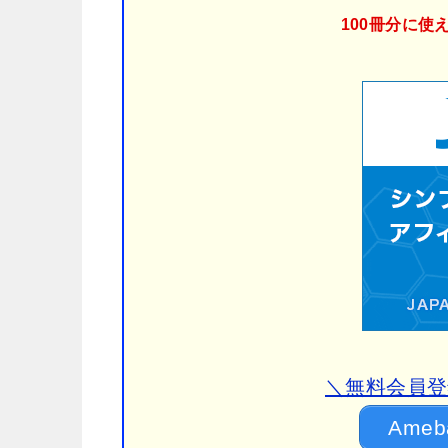
100冊分に使
＼無料会員登
Ame