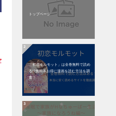
トップページ
「初恋モルモット」は全巻無料で読め
る!?無料＆お得に漫画を読む⽅法を調
査！