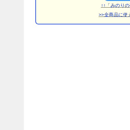
↑↑「みのり
>>全商品に使