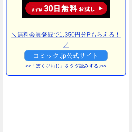
＼無料会員登録で1,350円分Pもらえる！
／
コミック.jp公式サイト
>>「ぼく♡おじ」を
タダ読みする♪<<