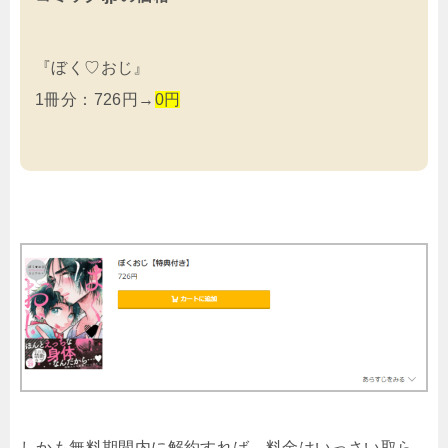
『ぼく♡おじ』
1冊分：726円→
0円
しかも
無料期間内に解約すれば、料金はいっさい取ら