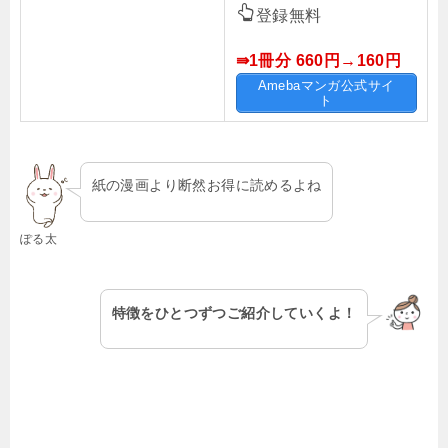
登録無料
⇛1冊分 660円→160
円
Amebaマンガ公式サイ
ト
紙の漫画より断然お得に読めるよね
ぽる太
特徴をひとつずつご紹介していくよ！