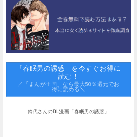
「春眠男の誘惑」を今すぐお得に
読む！
／「まんが王国」なら最大50％還元でお
得に読める＼
鈴代さんのBL漫画「春眠男の誘惑」