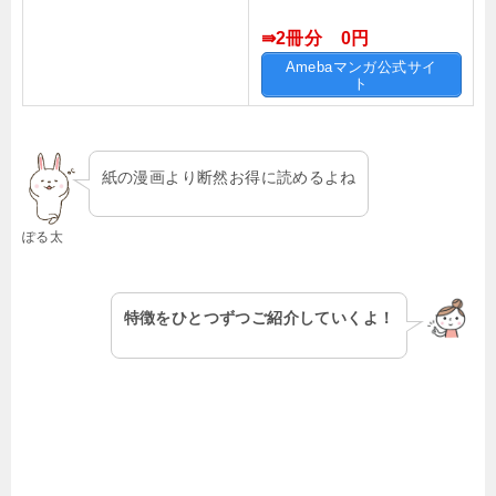
⇛2冊分 0円
Amebaマンガ公式サイ
ト
紙の漫画より断然お得に読めるよね
ぽる太
特徴をひとつずつご紹介していくよ！