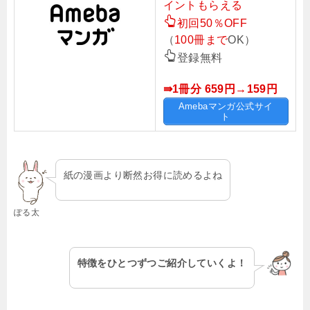
イントもらえる
初回50％OFF
（
100冊まで
OK）
登録無料
⇛1冊分 659円→159
円
Amebaマンガ公式サイ
ト
紙の漫画より断然お得に読めるよね
ぽる太
特徴をひとつずつご紹介していくよ！