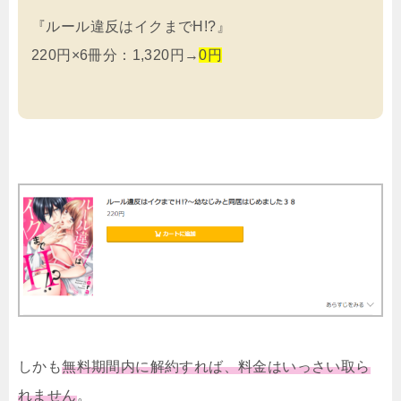
『ルール違反はイクまでH!?』
220円×6冊分：1,320円→
0円
しかも
無料期間内に解約すれば、料金はいっさい取ら
れません
。