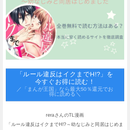
「ルール違反はイクまでH!?」を
今すぐお得に読む！
／「まんが王国」なら最大50％還元でお
得に読める＼
reraさんのTL漫画
「ルール違反はイクまでH!?～幼なじみと同居はじめま