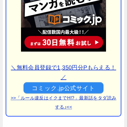
＼無料会員登録で1,350円分Pもらえる！
／
コミック.jp公式サイト
>>「ルール違反はイクまでH!?」最新話をタダ読み
する♪<<