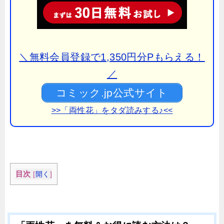
＼無料会員登録で1,350円分Pもらえる！
／
コミック.jp公式サイト
>>「両性花」をタダ読みする♪<<
目次
[
開く
]