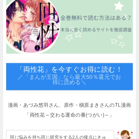
「両性花」を今すぐお得に読む！
／「まんが王国」なら最大50％還元でお
得に読める＼
漫画・あづみ悠羽さん、原作・槇原まきさんのTL漫画
「両性花～交わる運命の番(つがい)～」
同じ悩みを持ち同じ研究をする2人の接点にきゅ