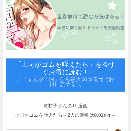
「上司がゴムを咥えたら」を今す
ぐお得に読む！
／「まんが王国」なら最大50％還元でお
得に読める＼
蜜柑子さんのTL漫画
「上司がゴムを咥えたら～2人の距離は0.01mm～」