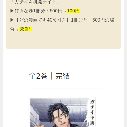
『ガチイキ挑発ナイト』
▶好きな巻1冊分：600円→
100円
▶【どの漫画でも40％引き】1冊ごと：600円の場
合→
360
円