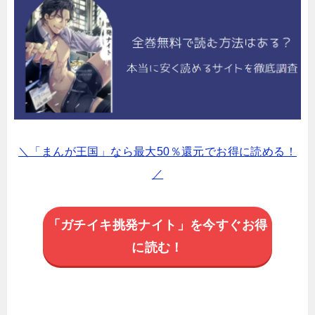
＼「まんが王国」なら最大50％還元でお得に読める！
／
「ガチイキ挑発ナイト」を今すぐお得
に読む！