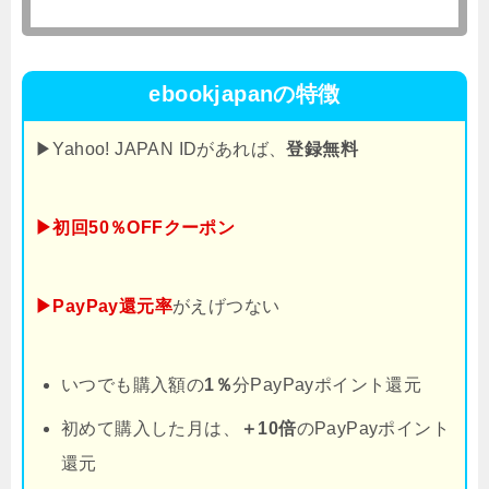
ebookjapanの特徴
▶Yahoo! JAPAN IDがあれば、
登録無料
▶初回50％OFFクーポン
▶PayPay還元率
がえげつない
いつでも購入額の
1％
分PayPayポイント還元
初めて購入した月は、
＋10倍
のPayPayポイント
還元