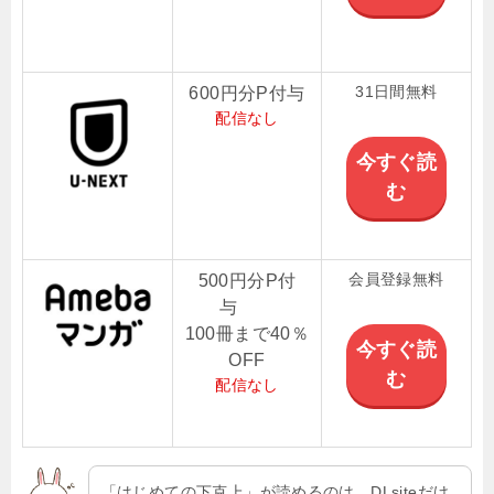
31日間無料
600円分P付与
配信なし
今すぐ読
む
会員登録無料
500円分P付
与
100冊まで40％
今すぐ読
OFF
む
配信なし
「はじめての下克上」が読めるのは、DLsiteだけ