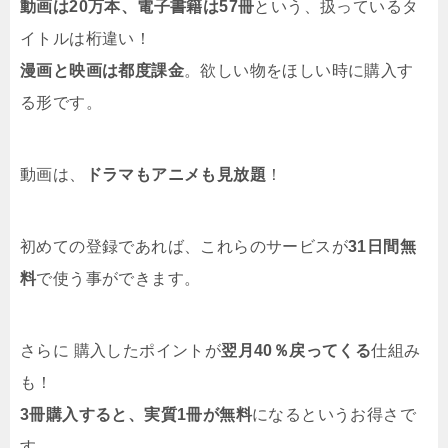
動画は20万本、電子書籍は57冊
という、扱っているタ
イトルは桁違い！
漫画と映画は都度課金
。欲しい物をほしい時に購入す
る形です。
動画は、
ドラマもアニメも見放題
！
初めての登録であれば、これらのサービスが
31日間無
料
で使う事ができます。
さらに 購入したポイントが
翌月40％戻ってくる
仕組み
も！
3冊購入すると、実質1冊が無料
になるというお得さで
す。