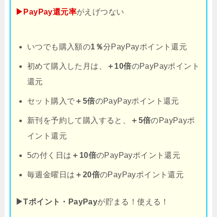
▶PayPay還元率
がえげつない
いつでも購入額の
1％
分PayPayポイント還元
初めて購入した月は、
＋10倍
のPayPayポイント
還元
セット購入で
＋5倍
のPayPayポイント還元
新刊を予約して購入すると、
＋5倍
のPayPayポ
イント還元
5の付く日は
＋10倍
のPayPayポイント還元
毎週金曜日は
＋20倍
のPayPayポイント還元
▶Tポイント・PayPay
が貯まる！使える！