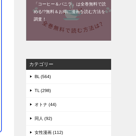
「コーヒー＆バニラ」は全巻無料で読
める!?無料＆お得に漫画を読む⽅法を
調査！
カテゴリー
BL (564)
TL (298)
オトナ (44)
同人 (92)
女性漫画 (112)