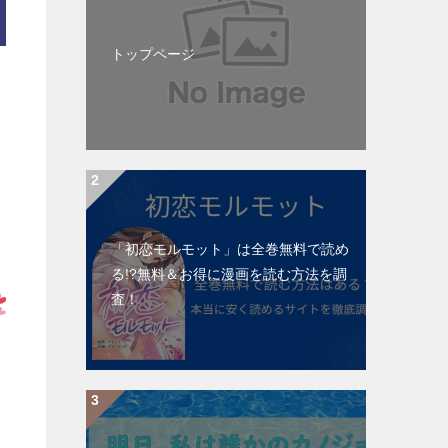
トップページ
「初恋モルモット」は全巻無料で読め
る!?無料＆お得に漫画を読む⽅法を調
査！