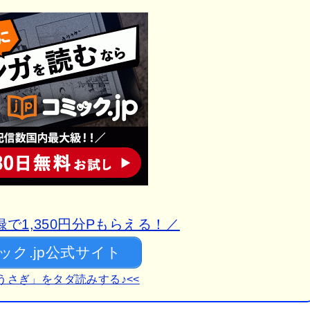
で1,350円分Pもらえる！／
ック.jp公式サイト
うさぎ」をタダ読みする♪<<