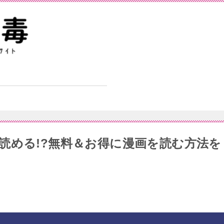
読める!?無料＆お得に漫画を読む⽅法を