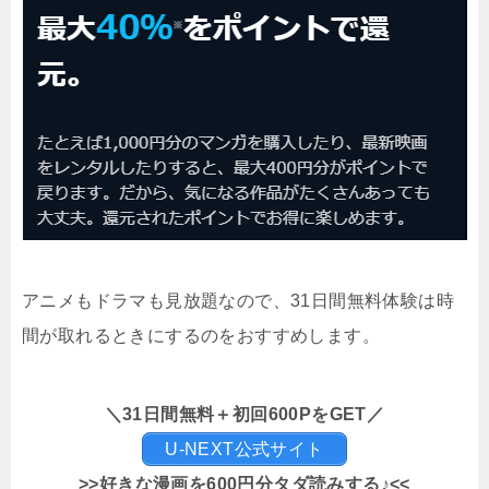
アニメもドラマも見放題なので、31日間無料体験は時
間が取れるときにするのをおすすめします。
＼31日間無料＋初回600PをGET／
U-NEXT公式サイト
>>好きな漫画を600円分タダ読みする♪<<