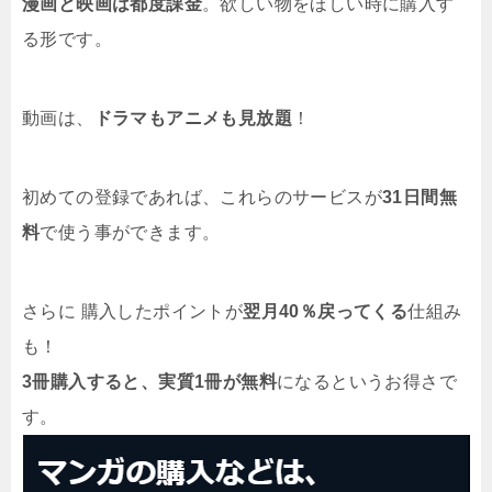
漫画と映画は都度課金
。欲しい物をほしい時に購入す
る形です。
動画は、
ドラマもアニメも見放題
！
初めての登録であれば、これらのサービスが
31日間無
料
で使う事ができます。
さらに 購入したポイントが
翌月40％戻ってくる
仕組み
も！
3冊購入すると、実質1冊が無料
になるというお得さで
す。